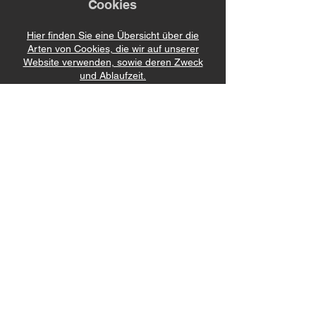
Cookies
Hier finden Sie eine Übersicht über die
Arten von Cookies, die wir auf unserer
Website verwenden, sowie deren Zweck
und Ablaufzeit.
Cookie-Einstellungen und -
Verwaltung
Wenn Sie mehr über Cookies erfahren
möchten oder die Verwaltung von Cookies
und Tracking-Technologien einrichten
möchten, besuchen Sie bitte die Hilfe oder
Einstellungen Ihres Browsers. Sie können
auch auf die folgenden Links zugreifen, um
Anweisungen zur Verwaltung von Cookies in
verschiedenen Browsern zu erhalten.
Beachten Sie, dass die Deaktivierung von
Cookies zu Einschränkungen bei der
Nutzung unserer Website führen kann.