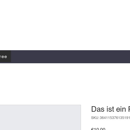
free
Das ist ein
SKU: 36411537613519
Price
€10.00